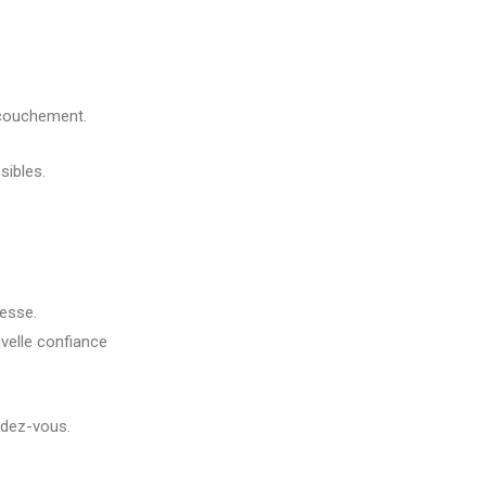
ccouchement.
sibles.
esse.
velle confiance
ndez-vous.