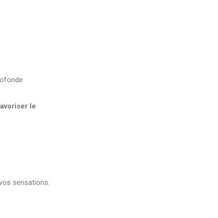
rofonde
favoriser le
 vos sensations.